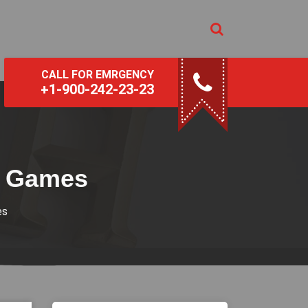
CALL FOR EMRGENCY
+1-900-242-23-23
V Games
es