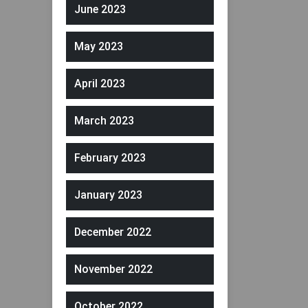
June 2023
May 2023
April 2023
March 2023
February 2023
January 2023
December 2022
November 2022
October 2022