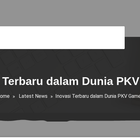
i Terbaru dalam Dunia PK
ome
Latest News
Inovasi Terbaru dalam Dunia PKV Gam