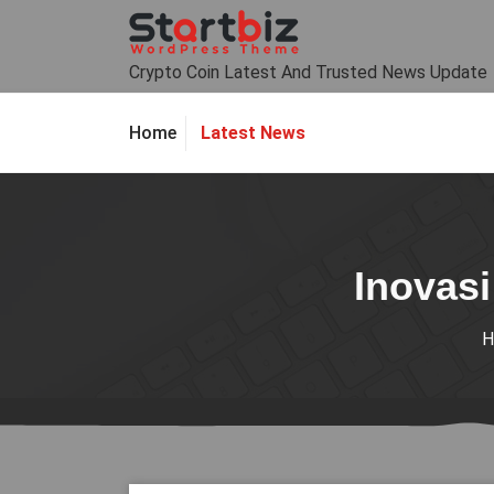
Skip
to
content
Crypto Coin Latest And Trusted News Update
Latest News
Home
Inovas
H