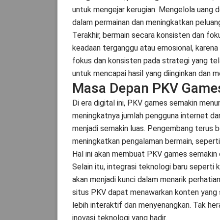
untuk mengejar kerugian. Mengelola uang 
dalam permainan dan meningkatkan peluan
Terakhir, bermain secara konsisten dan fo
keadaan terganggu atau emosional, karena 
fokus dan konsisten pada strategi yang tel
untuk mencapai hasil yang diinginkan dan 
Masa Depan PKV Game
Di era digital ini, PKV games semakin menu
meningkatnya jumlah pengguna internet d
menjadi semakin luas. Pengembang terus ber
meningkatkan pengalaman bermain, seperti 
Hal ini akan membuat PKV games semakin d
Selain itu, integrasi teknologi baru seper
akan menjadi kunci dalam menarik perhati
situs PKV dapat menawarkan konten yang s
lebih interaktif dan menyenangkan. Tak he
inovasi teknologi yang hadir.