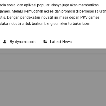
dia sosial dan aplikasi popular lainnya juga akan memberikan
ames. Melalui kemudahan akses dan promosi di berbagai saluran
stis. Dengan pendekatan inovatif ini, masa depan PKV games
elaku industri untuk berkembang semakin terbuka lebar.
By
dynamiccoin
Latest News