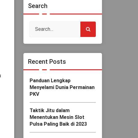
Search
Recent Posts
u
Panduan Lengkap
Menyelami Dunia Permainan
PKV
Taktik Jitu dalam
Menentukan Mesin Slot
Pulsa Paling Baik di 2023