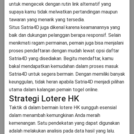
untuk mengecek dengan rutin link alternatif yang
supaya kamu tidak melwatkan pertandingan maupun
tawaran yang menarik yang tersedia.
Situs Satria4D juga dikenal karena keamanannya yang
baik dan dukungan pelanggan berapa responsif. Selain
menikmati ragam permainan, pemain juga bisa menjalani
proses pendaftaran dengan mudah lewat opsi daftar
Satria4D yang disediakan. Begitu mendaftar, kamu
bakal mendapatkan kemudahan dalam proses masuk
Satria4D untuk segera bermain. Dengan memiliki banyak
keunggulan, tidak heran apabila Satria4D menjadi pilihan
utama dalam kalangan pemain togel online.
Strategi Lotere HK
Taktik di dalam bermain lotere HK sungguh esensial
dalam menambah kemungkinan Anda meraih
kemenangan. Satu pendekatan yang dapat digunakan
adalah melakukan analisis pada data hasil yang lalu.