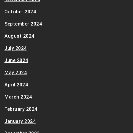
October 2024
September 2024
August 2024
July 2024
June 2024
May 2024
April 2024
March 2024
February 2024
January 2024