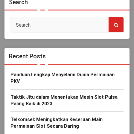
Search
Recent Posts
Panduan Lengkap Menyelami Dunia Permainan
PKV
Taktik Jitu dalam Menentukan Mesin Slot Pulsa
Paling Baik di 2023
Telkomsel: Meningkatkan Keseruan Main
Permainan Slot Secara Daring