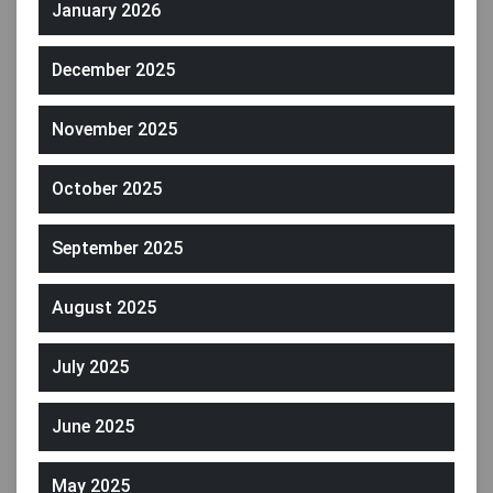
January 2026
December 2025
November 2025
October 2025
September 2025
August 2025
July 2025
June 2025
May 2025