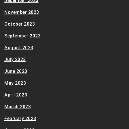
December 2023
November 2023
October 2023
September 2023
August 2023
July 2023
June 2023
May 2023
April 2023
March 2023
February 2023