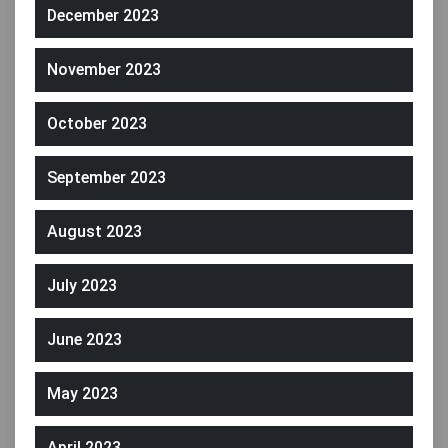
December 2023
November 2023
October 2023
September 2023
August 2023
July 2023
June 2023
May 2023
April 2023