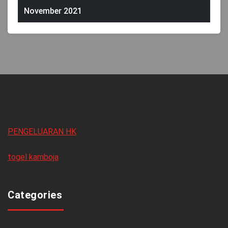
November 2021
PENGELUARAN HK
togel kamboja
Categories