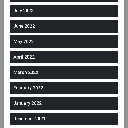
July 2022
June 2022
May 2022
April 2022
March 2022
February 2022
January 2022
December 2021