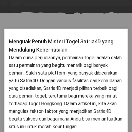
Menguak Penuh Misteri Togel Satria4D yang
Mendulang Keberhasilan
Dalam dunia perjudiannya, permainan togel adalah salah
satu permainan yang begitu menarik bagi banyak
pemain. Salah satu platform yang banyak dibicarakan
yaitu Satria4D. Dengan various fasilitas dan kemudahan
yang disediakan, Satria4D menjadi pilihan terbaik bagi
para pemain togel, terutama bagi mereka yang minat
terhadap togel Hongkong. Dalam artikel ini, kita akan
mengulas faktor-faktor yang menjadikan Satria4D
begitu sukses dan bagaimana Anda bisa memanfaatkan
situs ini untuk meraih keuntungan.