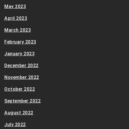
May 2023
April 2023
March 2023
February 2023
January 2023
December 2022
November 2022
October 2022
September 2022
August 2022
July 2022