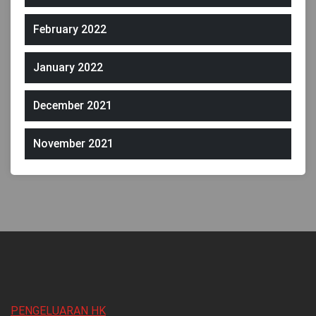
February 2022
January 2022
December 2021
November 2021
PENGELUARAN HK