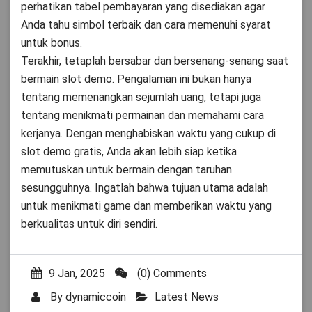
perhatikan tabel pembayaran yang disediakan agar
Anda tahu simbol terbaik dan cara memenuhi syarat
untuk bonus.
Terakhir, tetaplah bersabar dan bersenang-senang saat
bermain slot demo. Pengalaman ini bukan hanya
tentang memenangkan sejumlah uang, tetapi juga
tentang menikmati permainan dan memahami cara
kerjanya. Dengan menghabiskan waktu yang cukup di
slot demo gratis, Anda akan lebih siap ketika
memutuskan untuk bermain dengan taruhan
sesungguhnya. Ingatlah bahwa tujuan utama adalah
untuk menikmati game dan memberikan waktu yang
berkualitas untuk diri sendiri.
9 Jan, 2025
(0) Comments
By
dynamiccoin
Latest News