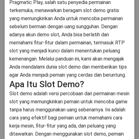
Pragmatic Play, salah satu penyedia permainan
terkemuka, menawarkan beragam slot demo gratis
yang memungkinkan Anda untuk mencoba permainan
sebelum bermain dengan uang sungguhan. Dengan
adanya akun demo slot, Anda bisa berlatih dan
memahami fitur-fitur dalam permainan, termasuk RTP
slot yang menjadi kunci dalam menentukan peluang
kemenangan. Melalui panduan ini, kami akan mengajak
Anda mendalami dunia slot demo dan memberikan tips
agar Anda menjadi pemain yang cerdas dan beruntung.
Apa Itu Slot Demo?
Slot demo adalah versi percobaan dari permainan mesin
slot yang memungkinkan pemain untuk mencoba game
tanpa harus menggunakan uang sebenarnya. Ini adalah
cara yang efektif bagi pemain untuk memahami cara
kerja mesin, fitur-fitur yang ada, dan peluang yang
ditawarkan. Dengan menggunakan slot demo, pemain