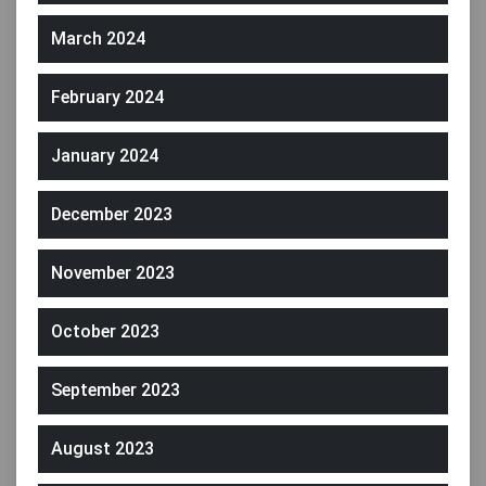
March 2024
February 2024
January 2024
December 2023
November 2023
October 2023
September 2023
August 2023