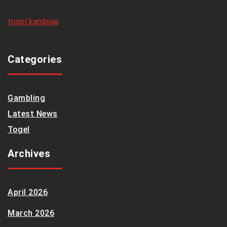
togel kamboja
Categories
Gambling
Latest News
Togel
Archives
April 2026
March 2026