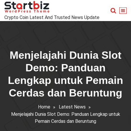
Skip
to
content
Crypto Coin Latest And Trusted News Update
Menjelajahi Dunia Slot
Demo: Panduan
Lengkap untuk Pemain
Cerdas dan Beruntung
Home
Latest News
Menjelajahi Dunia Slot Demo: Panduan Lengkap untuk
Pemain Cerdas dan Beruntung