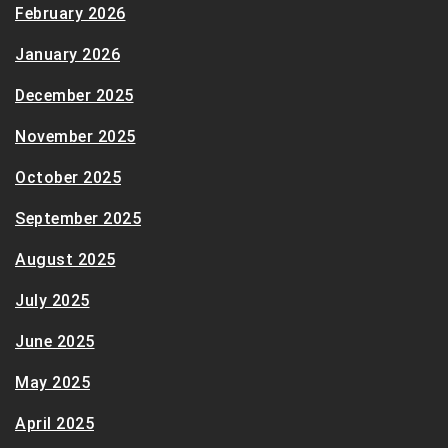
February 2026
January 2026
December 2025
November 2025
October 2025
September 2025
August 2025
July 2025
June 2025
May 2025
April 2025