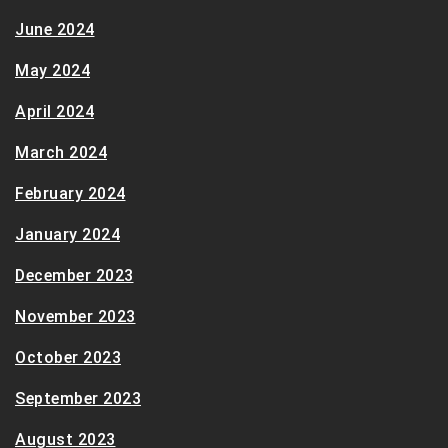
June 2024
May 2024
April 2024
March 2024
February 2024
January 2024
December 2023
November 2023
October 2023
September 2023
August 2023