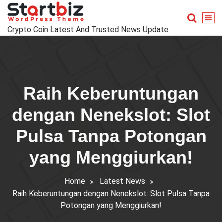
Skip
to
content
Crypto Coin Latest And Trusted News Update
Raih Keberuntungan
dengan Nenekslot: Slot
Pulsa Tanpa Potongan
yang Menggiurkan!
Home
Latest News
Raih Keberuntungan dengan Nenekslot: Slot Pulsa Tanpa
Potongan yang Menggiurkan!