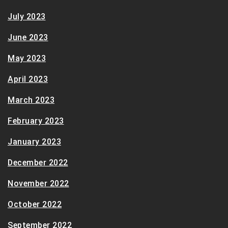
July 2023
June 2023
May 2023
April 2023
March 2023
February 2023
January 2023
December 2022
November 2022
October 2022
September 2022