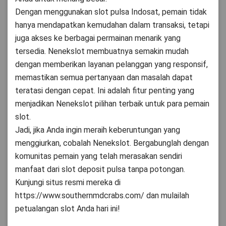
Dengan menggunakan slot pulsa Indosat, pemain tidak
hanya mendapatkan kemudahan dalam transaksi, tetapi
juga akses ke berbagai permainan menarik yang
tersedia. Nenekslot membuatnya semakin mudah
dengan memberikan layanan pelanggan yang responsif,
memastikan semua pertanyaan dan masalah dapat
teratasi dengan cepat. Ini adalah fitur penting yang
menjadikan Nenekslot pilihan terbaik untuk para pemain
slot.
Jadi, jika Anda ingin meraih keberuntungan yang
menggiurkan, cobalah Nenekslot. Bergabunglah dengan
komunitas pemain yang telah merasakan sendiri
manfaat dari slot deposit pulsa tanpa potongan.
Kunjungi situs resmi mereka di
https://www.southernmdcrabs.com/ dan mulailah
petualangan slot Anda hari ini!