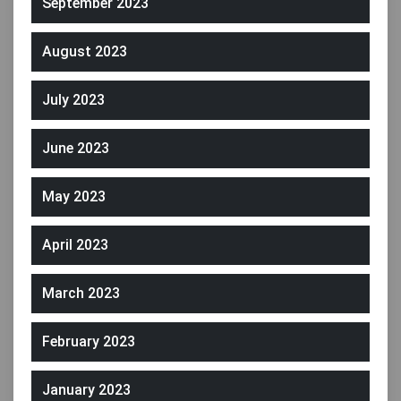
September 2023
August 2023
July 2023
June 2023
May 2023
April 2023
March 2023
February 2023
January 2023