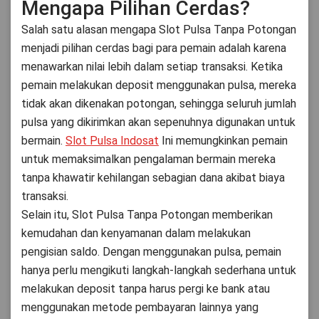
Mengapa Pilihan Cerdas?
Salah satu alasan mengapa Slot Pulsa Tanpa Potongan
menjadi pilihan cerdas bagi para pemain adalah karena
menawarkan nilai lebih dalam setiap transaksi. Ketika
pemain melakukan deposit menggunakan pulsa, mereka
tidak akan dikenakan potongan, sehingga seluruh jumlah
pulsa yang dikirimkan akan sepenuhnya digunakan untuk
bermain.
Slot Pulsa Indosat
Ini memungkinkan pemain
untuk memaksimalkan pengalaman bermain mereka
tanpa khawatir kehilangan sebagian dana akibat biaya
transaksi.
Selain itu, Slot Pulsa Tanpa Potongan memberikan
kemudahan dan kenyamanan dalam melakukan
pengisian saldo. Dengan menggunakan pulsa, pemain
hanya perlu mengikuti langkah-langkah sederhana untuk
melakukan deposit tanpa harus pergi ke bank atau
menggunakan metode pembayaran lainnya yang