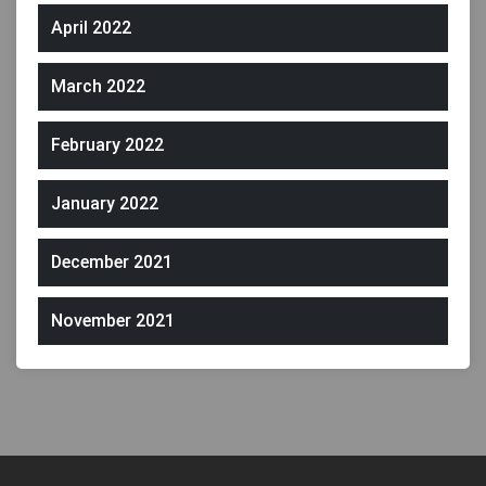
April 2022
March 2022
February 2022
January 2022
December 2021
November 2021