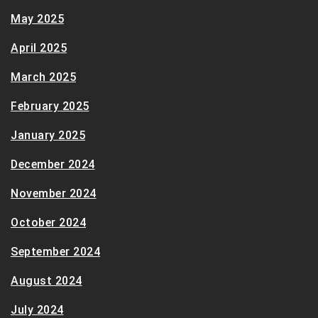
May 2025
April 2025
March 2025
February 2025
January 2025
December 2024
November 2024
October 2024
September 2024
August 2024
July 2024