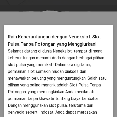
Raih Keberuntungan dengan Nenekslot: Slot
Pulsa Tanpa Potongan yang Menggiurkan!
Selamat datang di dunia Nenekslot, tempat di mana
keberuntungan menanti Anda dengan berbagai pilihan
slot pulsa yang memikat! Dalam era digital ini,
permainan slot semakin mudah diakses dan
menawarkan peluang yang menguntungkan. Salah satu
pilihan yang paling menarik adalah Slot Pulsa Tanpa
Potongan, yang memungkinkan Anda menikmati
permainan tanpa khawatir tentang biaya tambahan.
Dengan menggunakan slot pulsa, terutama dari
penyedia seperti Indosat, Anda dapat merasakan