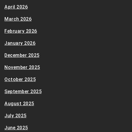
April 2026
March 2026
February 2026
January 2026
December 2025
November 2025
October 2025
September 2025
August 2025
July 2025
June 2025