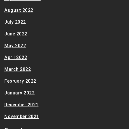
August 2022
July 2022
June 2022
May 2022
April 2022
March 2022
February 2022
January 2022
December 2021
November 2021