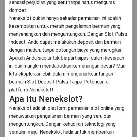
sensasi perjudian yang seru tanpa harus menguras
dompet.
Nenekslot bukan hanya sekadar permainan; ini adalah
kesempatan untuk meraih pengalaman bermain yang
menyenangkan dan menguntungkan. Dengan Slot Pulsa
Indosat, Anda dapat melakukan deposit dan bermain
dengan mudah, tanpa potongan biaya yang merugikan.
Apakah Anda siap untuk berpartisipasi dalam keseruan
ini dan mungkin mendapatkan kemenangan besar? Mari
kita eksplorasi lebih dalam mengenai keuntungan
bermain Slot Deposit Pulsa Tanpa Potongan di
platform Nenekslot!
Apa Itu Nenekslot?
Nenekslot adalah platform permainan slot online yang
menawarkan pengalaman bermain yang seru dan
menguntungkan. Dengan kehadiran teknologi yang
semakin maju, Nenekslot hadir untuk memberikan