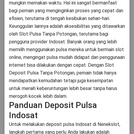
mungkin memakan waktu. Hal ini sangat bermanfaat
bagi pemain yang menginginkan proses yang cepat dan
efisien, terutama di tengah kesibukan sehari-hari.
Keunggulan lainnya adalah aksesibilitas yang ditawarkan
oleh Slot Pulsa Tanpa Potongan, terutama bagi
pengguna provider Indosat. Banyak orang yang lebih
memilih menggunakan pulsa mereka untuk bermain slot
online, mengingat pulsa mudah didapat dan penggunaan
internet bisa dilakukan dengan cepat. Dengan Slot
Deposit Pulsa Tanpa Potongan, pemain tidak hanya
mendapatkan kemudahan tetapi juga kesempatan
untuk meraih keberuntungan lebih besar tanpa harus
merogoh kocek lebih dalam.
Panduan Deposit Pulsa
Indosat
Untuk melakukan deposit pulsa Indosat di Nenekslot,
langkah pertama yang perlu Anda lakukan adalah