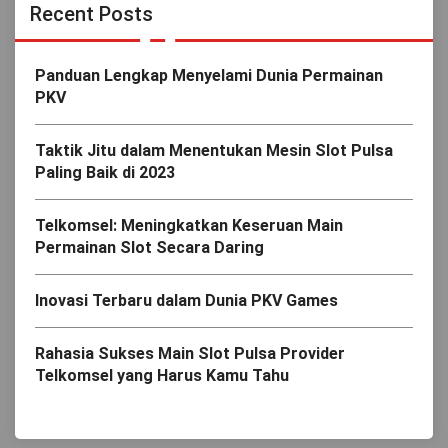
Recent Posts
Panduan Lengkap Menyelami Dunia Permainan
PKV
Taktik Jitu dalam Menentukan Mesin Slot Pulsa
Paling Baik di 2023
Telkomsel: Meningkatkan Keseruan Main
Permainan Slot Secara Daring
Inovasi Terbaru dalam Dunia PKV Games
Rahasia Sukses Main Slot Pulsa Provider
Telkomsel yang Harus Kamu Tahu