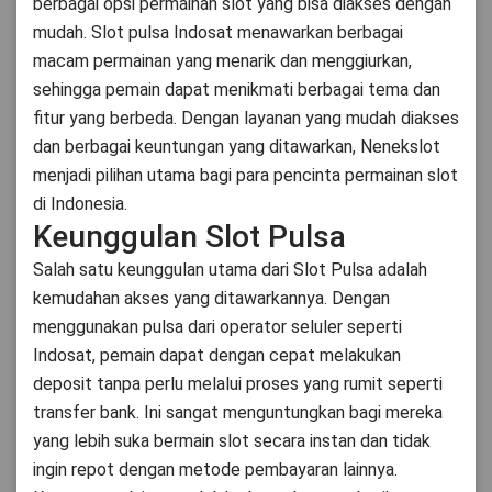
berbagai opsi permainan slot yang bisa diakses dengan
mudah. Slot pulsa Indosat menawarkan berbagai
macam permainan yang menarik dan menggiurkan,
sehingga pemain dapat menikmati berbagai tema dan
fitur yang berbeda. Dengan layanan yang mudah diakses
dan berbagai keuntungan yang ditawarkan, Nenekslot
menjadi pilihan utama bagi para pencinta permainan slot
di Indonesia.
Keunggulan Slot Pulsa
Salah satu keunggulan utama dari Slot Pulsa adalah
kemudahan akses yang ditawarkannya. Dengan
menggunakan pulsa dari operator seluler seperti
Indosat, pemain dapat dengan cepat melakukan
deposit tanpa perlu melalui proses yang rumit seperti
transfer bank. Ini sangat menguntungkan bagi mereka
yang lebih suka bermain slot secara instan dan tidak
ingin repot dengan metode pembayaran lainnya.